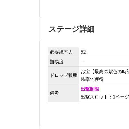
ステージ詳細
必要統率力
52
難易度
–
お宝【最高の紫色の時
ドロップ報酬
確率で獲得
出撃制限
備考
出撃スロット：1ペー