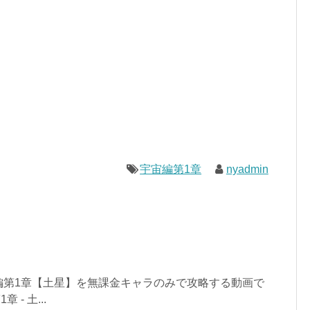
宇宙編第1章
nyadmin
編第1章【土星】を無課金キャラのみで攻略する動画で
- 土...