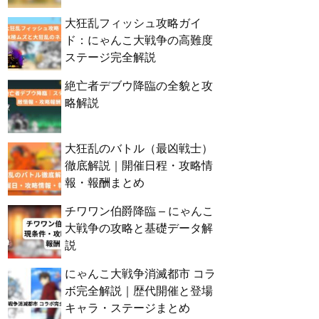
大狂乱フィッシュ攻略ガイ
ド：にゃんこ大戦争の高難度
ステージ完全解説
絶亡者デブウ降臨の全貌と攻
略解説
大狂乱のバトル（最凶戦士）
徹底解説｜開催日程・攻略情
報・報酬まとめ
チワワン伯爵降臨 – にゃんこ
大戦争の攻略と基礎データ解
説
にゃんこ大戦争消滅都市 コラ
ボ完全解説｜歴代開催と登場
キャラ・ステージまとめ