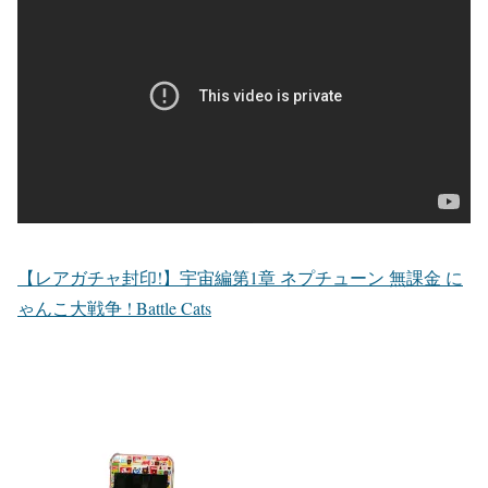
【レアガチャ封印!】宇宙編第1章 ネプチューン 無課金 に
ゃんこ大戦争 ! Battle Cats