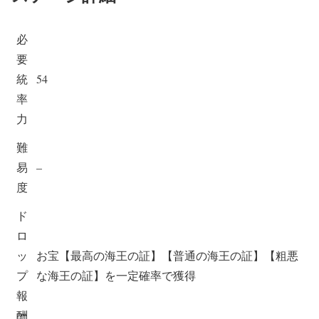
必
要
統
54
率
力
難
易
–
度
ド
ロ
ッ
お宝【最高の海王の証】【普通の海王の証】【粗悪
プ
な海王の証】を一定確率で獲得
報
酬