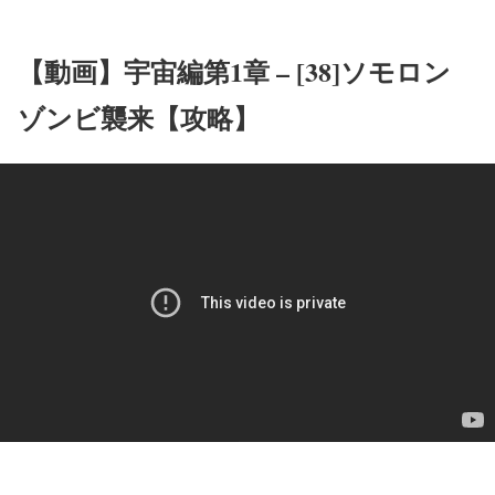
【動画】宇宙編第1章 – [38]ソモロン
ゾンビ襲来【攻略】