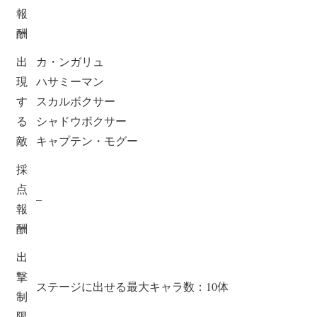
報
酬
出
カ・ンガリュ
現
ハサミーマン
す
スカルボクサー
る
シャドウボクサー
敵
キャプテン・モグー
採
点
–
報
酬
出
撃
ステージに出せる最大キャラ数：10体
制
限