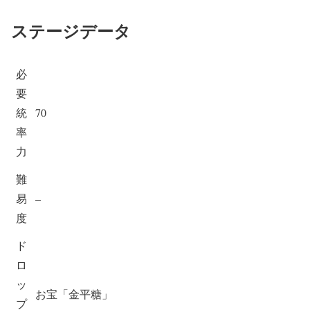
ステージデータ
必
要
統
70
率
力
難
易
–
度
ド
ロ
ッ
お宝「金平糖」
プ