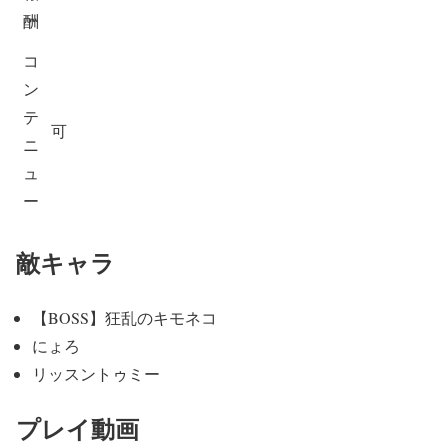
酬
コ
ン
テ
可
ニ
ュ
ー
敵キャラ
【BOSS】狂乱のキモネコ
にょろ
リッスントゥミー
プレイ動画