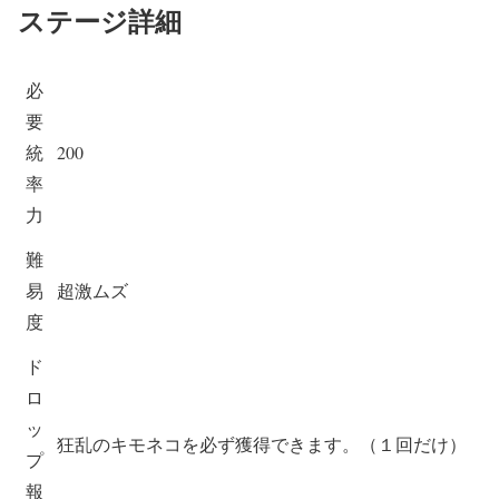
ステージ詳細
必
要
統
200
率
力
難
易
超激ムズ
度
ド
ロ
ッ
狂乱のキモネコを必ず獲得できます。（１回だけ）
プ
報