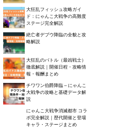
大狂乱フィッシュ攻略ガイ
ド：にゃんこ大戦争の高難度
ステージ完全解説
絶亡者デブウ降臨の全貌と攻
略解説
大狂乱のバトル（最凶戦士）
徹底解説｜開催日程・攻略情
報・報酬まとめ
チワワン伯爵降臨 – にゃんこ
大戦争の攻略と基礎データ解
説
にゃんこ大戦争消滅都市 コラ
ボ完全解説｜歴代開催と登場
キャラ・ステージまとめ