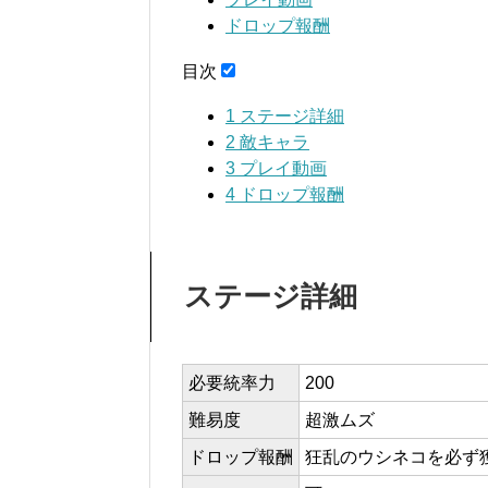
ドロップ報酬
目次
1
ステージ詳細
2
敵キャラ
3
プレイ動画
4
ドロップ報酬
ステージ詳細
必要統率力
200
難易度
超激ムズ
ドロップ報酬
狂乱のウシネコを必ず