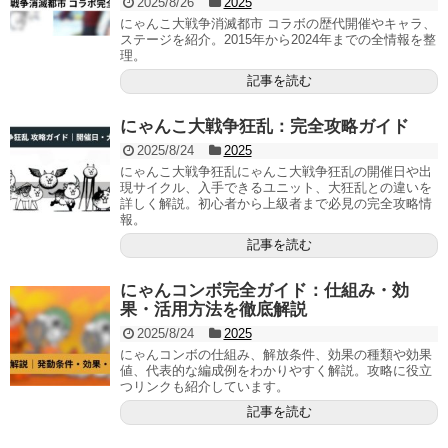
2025/8/26
2025
にゃんこ大戦争消滅都市 コラボの歴代開催やキャラ、
ステージを紹介。2015年から2024年までの全情報を整
理。
記事を読む
にゃんこ大戦争狂乱：完全攻略ガイド
2025/8/24
2025
にゃんこ大戦争狂乱にゃんこ大戦争狂乱の開催日や出
現サイクル、入手できるユニット、大狂乱との違いを
詳しく解説。初心者から上級者まで必見の完全攻略情
報。
記事を読む
にゃんコンボ完全ガイド：仕組み・効
果・活用方法を徹底解説
2025/8/24
2025
にゃんコンボの仕組み、解放条件、効果の種類や効果
値、代表的な編成例をわかりやすく解説。攻略に役立
つリンクも紹介しています。
記事を読む