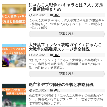
にゃんこ大戦争 exキャラとは？入手方法
と最新情報まとめ
2025/8/28
2025
にゃんこ大戦争 exキャラの入手方法や最新の限定キャ
ラ情報を紹介。恒常購入からイベント・コラボ配布ま
で詳しく解説。
記事を読む
大狂乱フィッシュ攻略ガイド：にゃんこ
大戦争の高難度ステージ完全解説
2025/8/28
2025
大狂乱フィッシュは『にゃんこ大戦争』の高難度ステ
ージ。出現条件や敵構成、初回報酬「大狂乱のネコ
島」の性能まで徹底解説。
記事を読む
絶亡者デブウ降臨の全貌と攻略解説
2025/8/27
2025
絶亡者デブウ降臨は『にゃんこ大戦争』の高難度イベ
ント。屍者の大行軍とデス・マーチ、亡者デブウの特
徴や報酬を解説します。