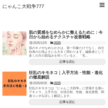
にゃんこ大戦争777
肌の質感をなめらかに整えるために：今
日から始めるテクスチャ改善戦略
2025/12/5
2025
肌のキメやなめらかさは、第一印象だけでなく、自分
自身の心地よさにも大きく関わります。編集者として
多くの方の肌悩みを伺っていると、「毛...
記事を読む
狂乱のキモネコ｜入手方法・性能・進化
の徹底解説
2025/8/29
2025
狂乱のキモネコは『にゃんこ大戦争』に登場する激レ
アキャラ。入手方法、出現日程、性能、進化形態、関
連コンボを詳しく解説します。
記事を読む