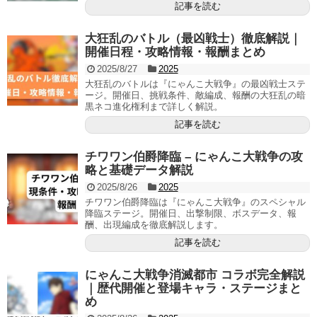
記事を読む
大狂乱のバトル（最凶戦士）徹底解説｜
開催日程・攻略情報・報酬まとめ
2025/8/27
2025
大狂乱のバトルは『にゃんこ大戦争』の最凶戦士ステ
ージ。開催日、挑戦条件、敵編成、報酬の大狂乱の暗
黒ネコ進化権利まで詳しく解説。
記事を読む
チワワン伯爵降臨 – にゃんこ大戦争の攻
略と基礎データ解説
2025/8/26
2025
チワワン伯爵降臨は『にゃんこ大戦争』のスペシャル
降臨ステージ。開催日、出撃制限、ボスデータ、報
酬、出現編成を徹底解説します。
記事を読む
にゃんこ大戦争消滅都市 コラボ完全解説
｜歴代開催と登場キャラ・ステージまと
め