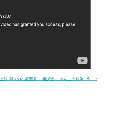
 開眼の忍者襲来！ 無課金 にゃんこ大戦争 ! Battle