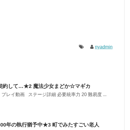
nyadmin
契約して…★2 魔法少女まどか☆マギカ
レイ動画 ステージ詳細 必要統率力 20 難易度 ...
00年の執行猶予中★3 町でみたすごい老人