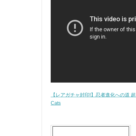
【レアガチャ封印!】忍者進化への道 超上級
Cats