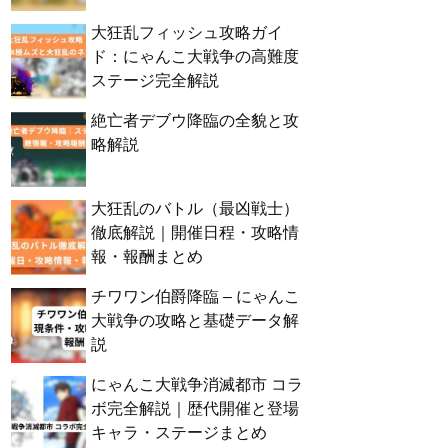
大狂乱フィッシュ攻略ガイ
ド：にゃんこ大戦争の高難度
ステージ完全解説
絶亡者デブウ降臨の全貌と攻
略解説
大狂乱のバトル（最凶戦士）
徹底解説｜開催日程・攻略情
報・報酬まとめ
チワワン伯爵降臨 – にゃんこ
大戦争の攻略と基礎データ解
説
にゃんこ大戦争消滅都市 コラ
ボ完全解説｜歴代開催と登場
キャラ・ステージまとめ