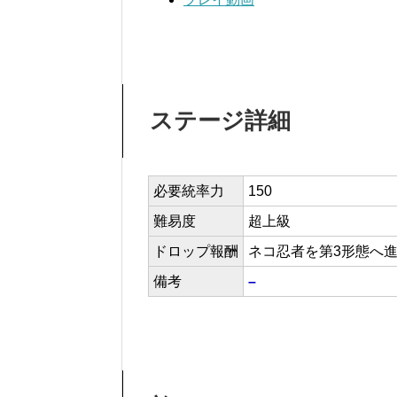
ステージ詳細
必要統率力
150
難易度
超上級
ドロップ報酬
ネコ忍者を第3形態へ
備考
–