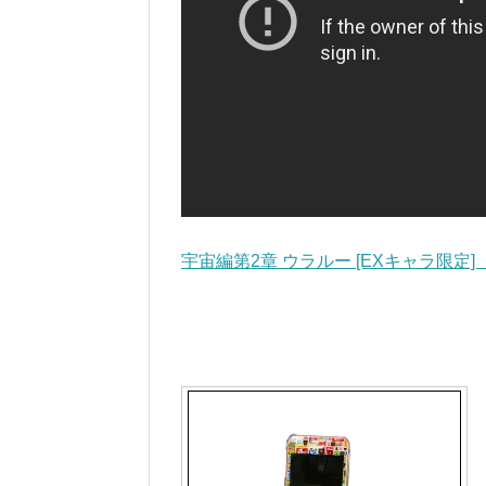
宇宙編第2章 ウラルー [EXキャラ限定]【stag