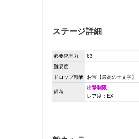
ステージ詳細
必要統率力
83
難易度
–
ドロップ報酬
お宝【最高の十文字】
出撃制限
備考
レア度：EX