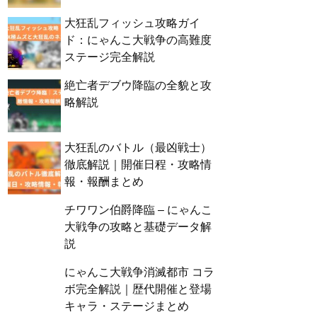
大狂乱フィッシュ攻略ガイ
ド：にゃんこ大戦争の高難度
ステージ完全解説
絶亡者デブウ降臨の全貌と攻
略解説
大狂乱のバトル（最凶戦士）
徹底解説｜開催日程・攻略情
報・報酬まとめ
チワワン伯爵降臨 – にゃんこ
大戦争の攻略と基礎データ解
説
にゃんこ大戦争消滅都市 コラ
ボ完全解説｜歴代開催と登場
キャラ・ステージまとめ