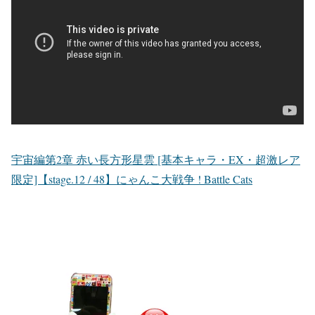
宇宙編第2章 赤い長方形星雲 [基本キャラ・EX・超激レア
限定]【stage.12 / 48】にゃんこ大戦争 ! Battle Cats