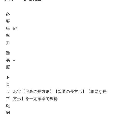
必
要
統
67
率
力
難
易
–
度
ド
ロ
ッ
お宝【最高の長方形】【普通の長方形】【粗悪な長
プ
方形】を一定確率で獲得
報
酬