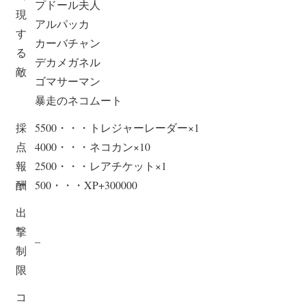
プドール夫人
現
アルパッカ
す
カーバチャン
る
デカメガネル
敵
ゴマサーマン
暴走のネコムート
採
5500・・・トレジャーレーダー×1
点
4000・・・ネコカン×10
報
2500・・・レアチケット×1
酬
500・・・XP+300000
出
撃
–
制
限
コ