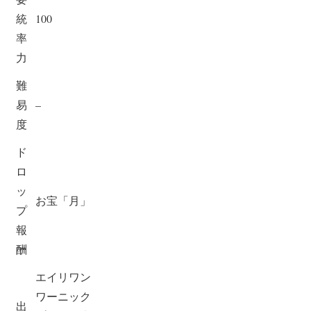
統
100
率
力
難
易
–
度
ド
ロ
ッ
お宝「月」
プ
報
酬
エイリワン
ワーニック
出