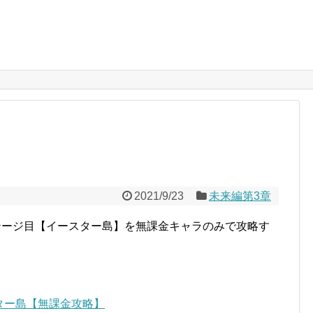
2021/9/23
未来編第3章
テージ目【イースター島】を無課金キャラのみで攻略す
スター島【無課金攻略】