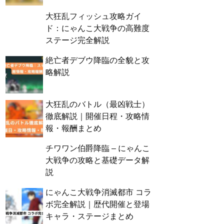
大狂乱フィッシュ攻略ガイ
ド：にゃんこ大戦争の高難度
ステージ完全解説
絶亡者デブウ降臨の全貌と攻
略解説
大狂乱のバトル（最凶戦士）
徹底解説｜開催日程・攻略情
報・報酬まとめ
チワワン伯爵降臨 – にゃんこ
大戦争の攻略と基礎データ解
説
にゃんこ大戦争消滅都市 コラ
ボ完全解説｜歴代開催と登場
キャラ・ステージまとめ