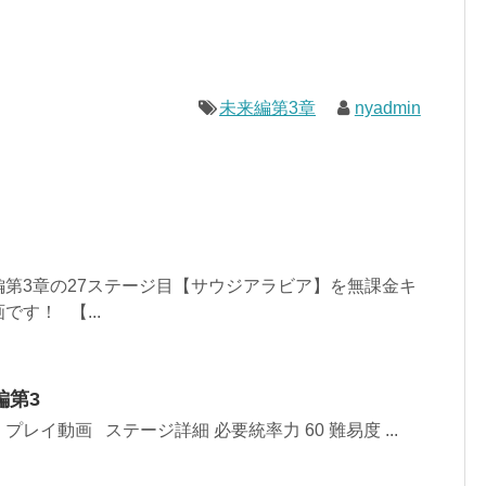
未来編第3章
nyadmin
第3章の27ステージ目【サウジアラビア】を無課金キ
す！ 【...
編第3
レイ動画 ステージ詳細 必要統率力 60 難易度 ...