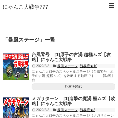
にゃんこ大戦争777
「
暴風ステージ
」
一覧
台風零号 – [1]原子の古渦 超極ムズ【攻
略】にゃんこ大戦争
2022/5/8
暴風ステージ
,
難易度★10
にゃんこ大戦争のスペシャルステージ【台風零号 - 原
子の古渦 超極ムズ】を攻略する動画です！ 【動画】
台...
記事を読む
メガサターン – [1]進撃の魔渦 極ムズ【攻
略】にゃんこ大戦争
2022/5/8
暴風ステージ
,
難易度★8
にゃんこ大戦争のスペシャルステージ【メガサターン