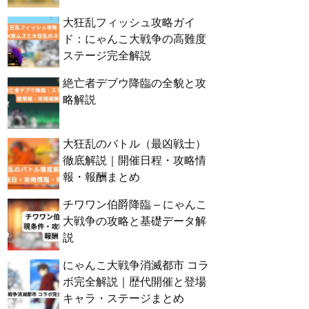
大狂乱フィッシュ攻略ガイ
ド：にゃんこ大戦争の高難度
ステージ完全解説
絶亡者デブウ降臨の全貌と攻
略解説
大狂乱のバトル（最凶戦士）
徹底解説｜開催日程・攻略情
報・報酬まとめ
チワワン伯爵降臨 – にゃんこ
大戦争の攻略と基礎データ解
説
にゃんこ大戦争消滅都市 コラ
ボ完全解説｜歴代開催と登場
キャラ・ステージまとめ