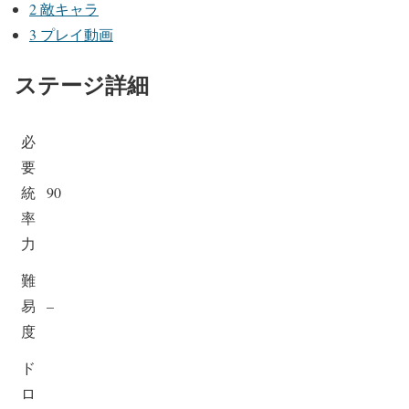
2
敵キャラ
3
プレイ動画
ステージ詳細
必
要
統
90
率
力
難
易
–
度
ド
ロ