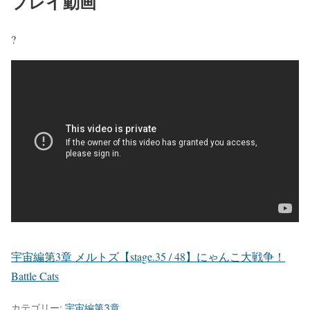
プレイ動画
?
宇宙編第3章 メルトズ【stage.35 / 48】にゃんこ大戦争！
Battle Cats
カテゴリー:
宇宙編第3章