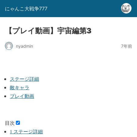
にゃんこ大戦争777
【プレイ動画】宇宙編第3
nyadmin
7年前
ステージ詳細
敵キャラ
プレイ動画
目次
1
ステージ詳細