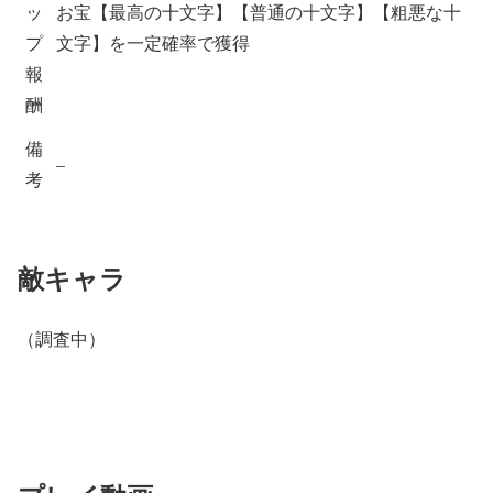
ッ
お宝【最高の十文字】【普通の十文字】【粗悪な十
プ
文字】を一定確率で獲得
報
酬
備
–
考
敵キャラ
（調査中）