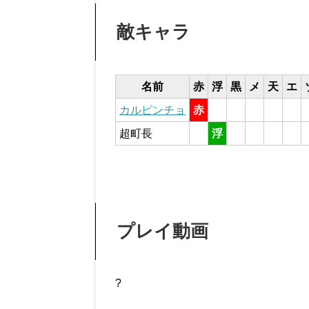
敵キャラ
名前
赤
浮
黒
メ
天
エ
カルピンチョ
赤
超町長
浮
プレイ動画
?