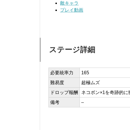
敵キャラ
プレイ動画
ステージ詳細
必要統率力
165
難易度
超極ムズ
ドロップ報酬
ネコボン×1を奇跡的
備考
–