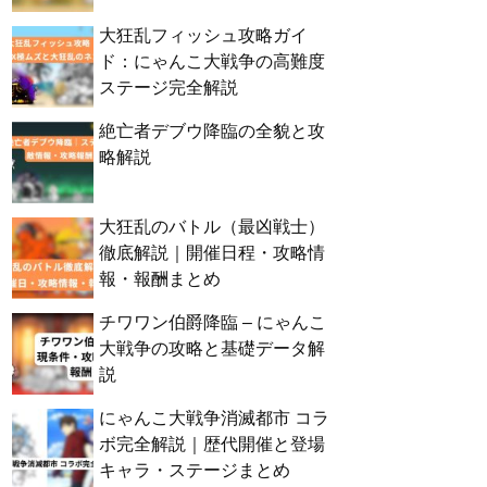
大狂乱フィッシュ攻略ガイ
ド：にゃんこ大戦争の高難度
ステージ完全解説
絶亡者デブウ降臨の全貌と攻
略解説
大狂乱のバトル（最凶戦士）
徹底解説｜開催日程・攻略情
報・報酬まとめ
チワワン伯爵降臨 – にゃんこ
大戦争の攻略と基礎データ解
説
にゃんこ大戦争消滅都市 コラ
ボ完全解説｜歴代開催と登場
キャラ・ステージまとめ