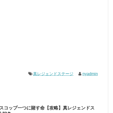
真レジェンドステージ
nyadmin
[6]スコップ一つに賭す命【攻略】真レジェンドス