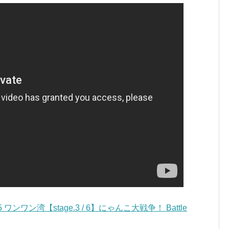
ン湾【stage.3 / 6】にゃんこ大戦争！ Battle