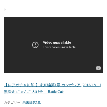
?
【レアガチャ封印!】未来編第1章 カンボジア [2018/12/11]
無課金 にゃんこ大戦争！ Battle Cats
カテゴリー:
未来編第1章