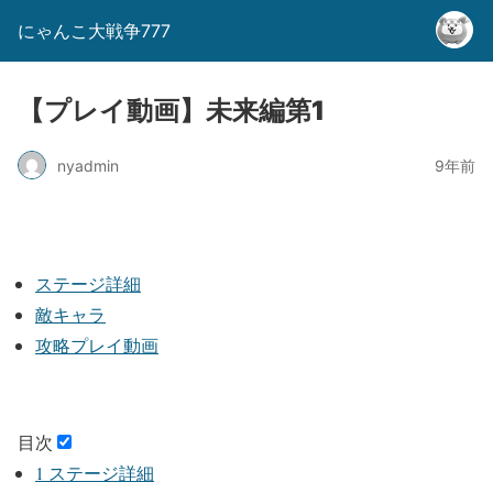
にゃんこ大戦争777
【プレイ動画】未来編第1
nyadmin
9年前
ステージ詳細
敵キャラ
攻略プレイ動画
目次
1
ステージ詳細