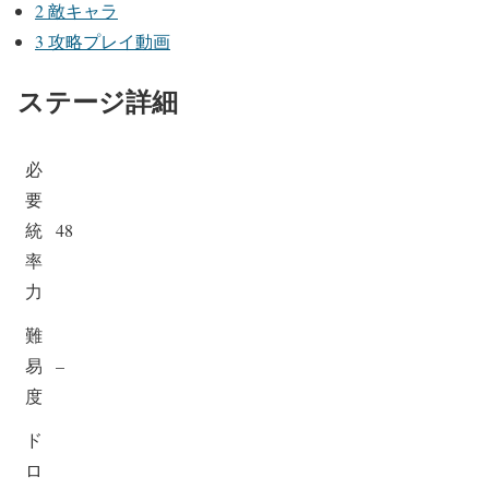
2
敵キャラ
3
攻略プレイ動画
ステージ詳細
必
要
統
48
率
力
難
易
–
度
ド
ロ