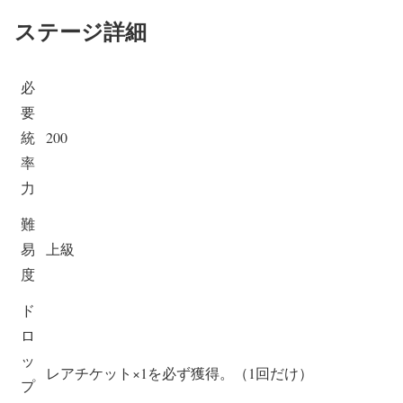
ステージ詳細
必
要
統
200
率
力
難
易
上級
度
ド
ロ
ッ
レアチケット×1を必ず獲得。（1回だけ）
プ