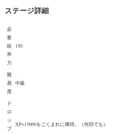
ステージ詳細
必
要
統
150
率
力
難
易
中級
度
ド
ロ
ッ
XP+15000をごくまれに獲得。（何回でも）
プ