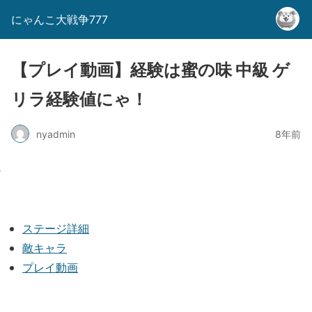
にゃんこ大戦争777
【プレイ動画】経験は蜜の味 中級 ゲ
リラ経験値にゃ！
nyadmin
8年前
ステージ詳細
敵キャラ
プレイ動画