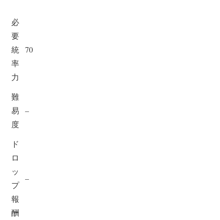
必
要
統
70
率
力
難
易
–
度
ド
ロ
ッ
–
プ
報
酬