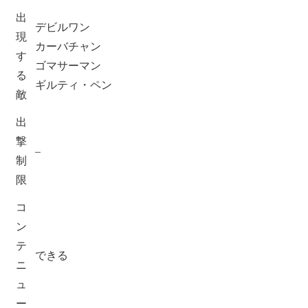
出
デビルワン
現
カーバチャン
す
ゴマサーマン
る
ギルティ・ペン
敵
出
撃
–
制
限
コ
ン
テ
できる
ニ
ュ
ー