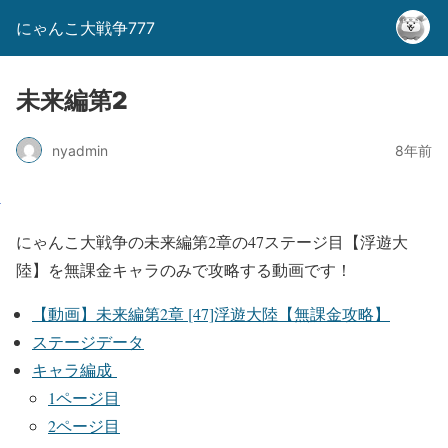
にゃんこ大戦争777
未来編第2
nyadmin
8年前
にゃんこ大戦争の未来編第2章の47ステージ目【浮遊大
陸】を無課金キャラのみで攻略する動画です！
【動画】未来編第2章 [47]浮遊大陸【無課金攻略】
ステージデータ
キャラ編成
1ページ目
2ページ目