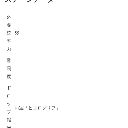
必
要
統
55
率
力
難
易
–
度
ド
ロ
ッ
お宝「ヒエログリフ」
プ
報
酬