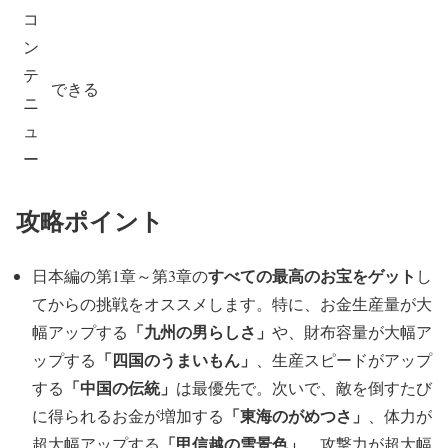
コ
ン
テ
できる
ニ
ュ
ー
攻略ポイント
すべての最高のお宝をゲット
日本編の第1章～第3章の
し
てからの挑戦をオススメします。特に、お金生産量が大
「九州の男らしさ」
幅アップする
や、財布容量が大幅ア
「四国のうまいもん」
ップする
、生産スピードがアップ
「中国の伝統」
する
は最優先で。次いで、敵を倒すたび
「東海のがめつさ」
に得られるお金が増加する
、体力が
「甲信越の雪景色」
超大幅アップする
、攻撃力が超大幅