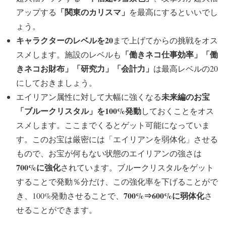
「関東のカリスマ」
アップする
を最高にするといいでし
ょう。
キャラクターの
レベルを20
まで上げてからの挑戦をオス
「働きネコ仕事効率」「働
スメします。施設のレベルも
きネコお財布」「研究力」「会計力」
は最高レベルの20
にしておきましょう。
未来編のお宝
エイリアン属性に対して大幅に強くなる
「ブルークリスタル」を100%発動
しておくことをオス
スメします。ここまでくるとゲット可能になっていま
す。このお宝は厳密には「エイリアンを弱体化」させる
もので、お宝が何もない状態のエイリアンの強さは
700%に強化
されています。ブルークリスタルをゲット
することで発動％分だけ、この強化率を下げることがで
700%⇒600%に弱体化
き、100%発動させることで、
さ
せることができます。