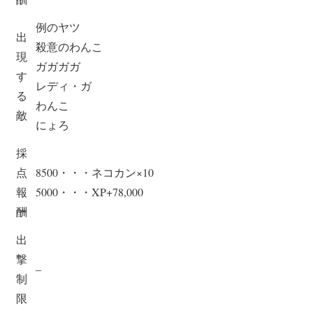
例のヤツ
出
殺意のわんこ
現
ガガガガ
す
レディ・ガ
る
わんこ
敵
にょろ
採
点
8500・・・ネコカン×10
報
5000・・・XP+78,000
酬
出
撃
–
制
限