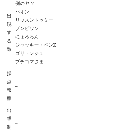
例のヤツ
パオン
出
リッスントゥミー
現
ゾンビワン
す
にょろろん
る
ジャッキー・ペンZ
敵
ゴリ・ンジュ
ブチゴマさま
採
点
–
報
酬
出
撃
–
制