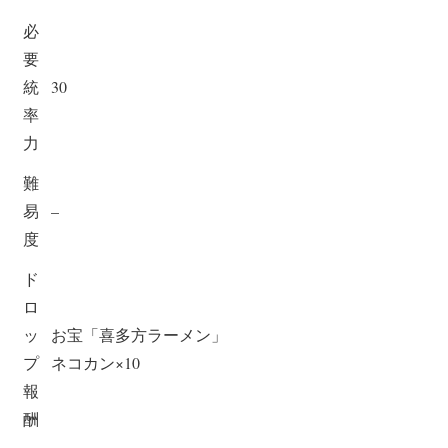
必
要
統
30
率
力
難
易
–
度
ド
ロ
ッ
お宝「喜多方ラーメン」
プ
ネコカン×10
報
酬