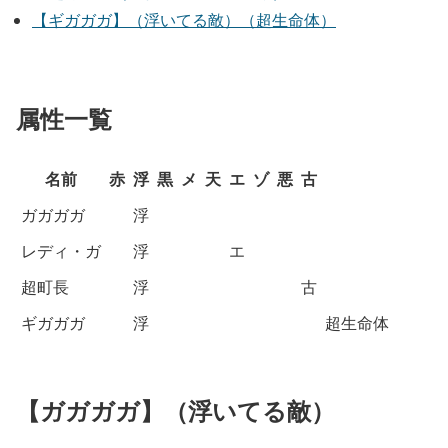
【ギガガガ】（浮いてる敵）（超生命体）
属性一覧
名前
赤
浮
黒
メ
天
エ
ゾ
悪
古
ガガガガ
浮
レディ・ガ
浮
エ
超町長
浮
古
ギガガガ
浮
超生命体
【ガガガガ】（浮いてる敵）