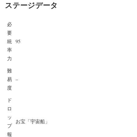
ステージデータ
必
要
統
95
率
力
難
易
–
度
ド
ロ
ッ
お宝「宇宙船」
プ
報