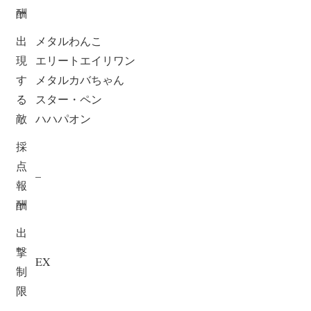
酬
出
メタルわんこ
現
エリートエイリワン
す
メタルカバちゃん
る
スター・ペン
敵
ハハパオン
採
点
–
報
酬
出
撃
EX
制
限