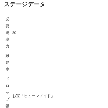
ステージデータ
必
要
統
80
率
力
難
易
–
度
ド
ロ
ッ
お宝「ヒューマノイド」
プ
報