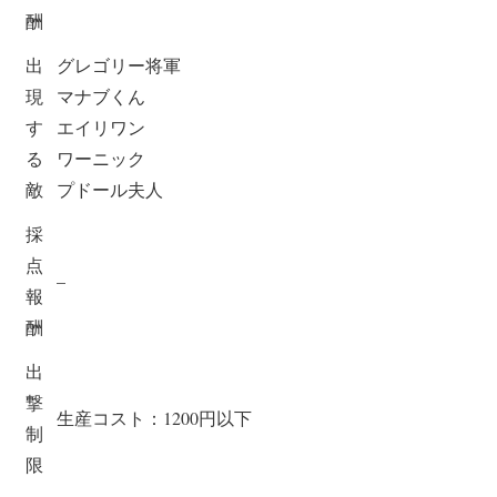
酬
出
グレゴリー将軍
現
マナブくん
す
エイリワン
る
ワーニック
敵
プドール夫人
採
点
–
報
酬
出
撃
生産コスト：1200円以下
制
限