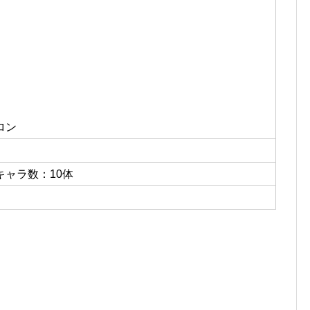
ロン
ャラ数：10体