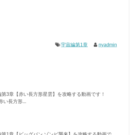
宇宙編第1章
nyadmin
編第3章【赤い長方形星雲】を攻略する動画です！
赤い長方形...
第1章【ビッグバン ゾンビ襲来】を攻略する動画で