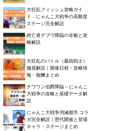
大狂乱フィッシュ攻略ガイ
ド：にゃんこ大戦争の高難度
ステージ完全解説
絶亡者デブウ降臨の全貌と攻
略解説
大狂乱のバトル（最凶戦士）
徹底解説｜開催日程・攻略情
報・報酬まとめ
チワワン伯爵降臨 – にゃんこ
大戦争の攻略と基礎データ解
説
にゃんこ大戦争消滅都市 コラ
ボ完全解説｜歴代開催と登場
キャラ・ステージまとめ