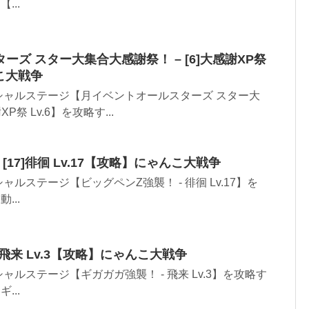
...
ズ スター大集合大感謝祭！ – [6]大感謝XP祭
こ大戦争
シャルステージ【月イベントオールスターズ スター大
P祭 Lv.6】を攻略す...
[17]徘徊 Lv.17【攻略】にゃんこ大戦争
ルステージ【ビッグペンZ強襲！ - 徘徊 Lv.17】を
...
3]飛来 Lv.3【攻略】にゃんこ大戦争
ルステージ【ギガガガ強襲！ - 飛来 Lv.3】を攻略す
...