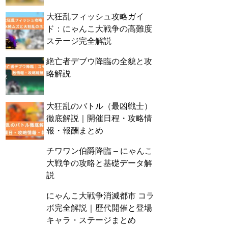
大狂乱フィッシュ攻略ガイ
ド：にゃんこ大戦争の高難度
ステージ完全解説
絶亡者デブウ降臨の全貌と攻
略解説
大狂乱のバトル（最凶戦士）
徹底解説｜開催日程・攻略情
報・報酬まとめ
チワワン伯爵降臨 – にゃんこ
大戦争の攻略と基礎データ解
説
にゃんこ大戦争消滅都市 コラ
ボ完全解説｜歴代開催と登場
キャラ・ステージまとめ