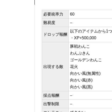
必要統率力
60
難易度
–
以下のアイテムから1
ドロップ報酬
・XP+500,000
豚戦わんこ
わんぷきん
ゴールデンわんこ
出現する敵
花火
向かい風(無属性)
向かい風(赤)
向かい風(黒)
採点報酬
–
出撃制限
–