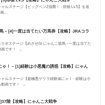
 [5]徘徊 Lv.5【攻略】にゃんこ大戦争
ルステージ【ビッグペンZ強襲！ - 徘徊 Lv.5】を攻
...
馬 – [4]一度は当てたい万馬券【攻略】JRAコラ
ラボステージ【めざせGI にゃんこ競馬 - 一度は当てた
です！ ...
ゃ！ – [1]経験は小悪魔の誘惑【攻略】にゃん
ャルステージ【超極悪ゲリラ経験値にゃ！ - 経験は小
画です！ ...
37]37階【攻略】にゃんこ大戦争